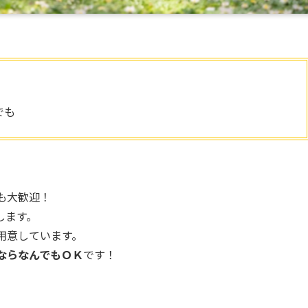
でも
も大歓迎！
します。
用意しています。
ならなんでもＯＫ
です！