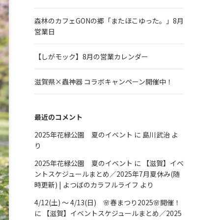
森林のカフェGONの郷「またほこゆった。」8月
営業日
【しがモック】8月の営業カレンダー
滋賀県×蟲神器 コラボキャンペーン開催中！
最近のコメント
2025年花緑公園 夏のイベント
に
島川武治
よ
り
2025年花緑公園 夏のイベント
に
【滋賀】イベ
ントスケジュールまとめ／2025年7月夏休み(随
時更新) | よつばのカラフルライフ
より
4/12(土) ～ 4/13(日) 🌸春まつり2025🌸開催！
に
【滋賀】イベントスケジュールまとめ／2025