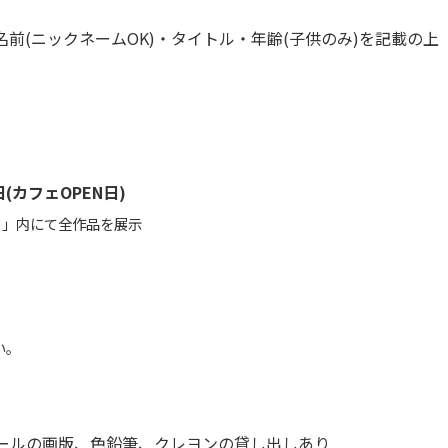
前(ニックネームOK)・タイトル・年齢(子供のみ)を記載の上
日(カフェOPEN日)
。」内にて全作品を展示
い。
ールの画版、色鉛筆、クレヨンの貸し出しあり