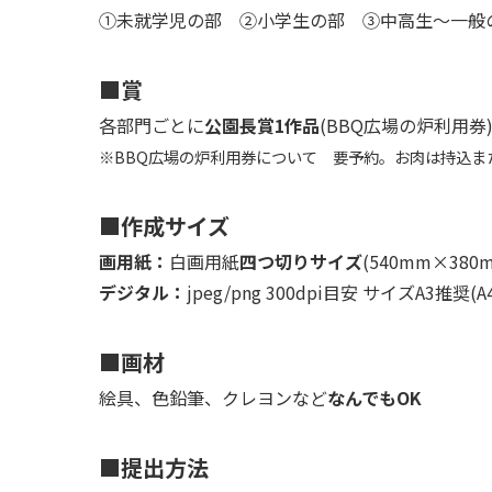
①未就学児の部 ②小学生の部 ③中高生～一般の
■賞
各部門ごとに
公園長賞1作品
(BBQ広場の炉利用券
※BBQ広場の炉利用券について 要予約。お肉は持込ま
■作成サイズ
画用紙：
白画用紙
四つ切りサイズ
(540mm×38
デジタル：
jpeg/png 300dpi目安 サイズA3推
■画材
絵具、色鉛筆、クレヨンなど
なんでもOK
■提出方法