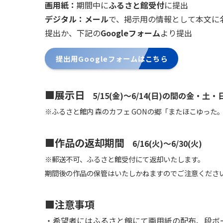
画用紙：
期間中に
ふるさと館受付
に提出
デジタル：メール
で、掲示用の情報として本文に名
提出か、下記の
Googleフォーム
より提出
提出用Googleフォームはこちら
■展示日
5/15(金)～6/14(日)の間の金・土・
※
ふるさと館内 森のカフェ GONの郷「またほこゆった
■作品の返却期間
6/16(火)～6/30(火)
※
郵送不可、ふるさと館受付にて返却いたします。
期間後の作品の保管はいたしかねますのでご注意くださ
■注意事項
・希望者にはふるさと館にて画用紙の配布、段ボ