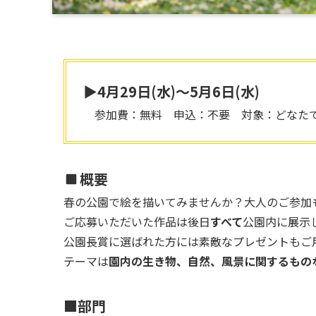
▶4月29日(水)～5月6日(水)
参加費：無料 申込：不要 対象：どなた
概要
春の公園で絵を描いてみませんか？大人のご参加
ご応募いただいた作品は後日
すべて
公園内に展示
公園長賞に選ばれた方には素敵なプレゼントもご
テーマは
園内の生き物、自然、風景に関するもの
■部門