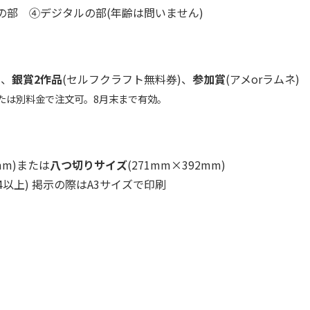
部 ④デジタルの部(年齢は問いません)
)、
銀賞2作品
(セルフクラフト無料券)、
参加賞
(アメorラムネ)
たは別料金で注文可。8月末まで有効。
0mm)または
八つ切りサイズ
(271mm×392mm)
奨(A4以上) 掲示の際はA3サイズで印刷